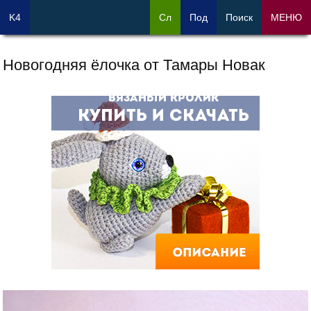
K4
Сл
Под
Поиск
МЕНЮ
Новогодняя ёлочка oт Тамары Новак