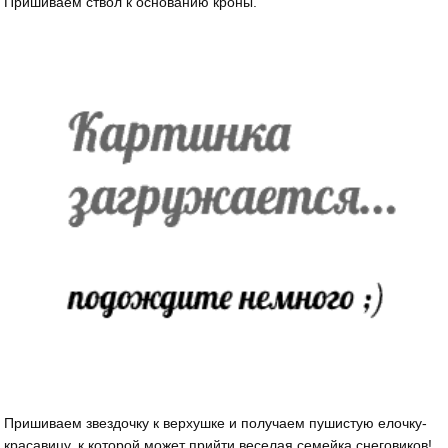
Пришиваем ствол к основанию кроны.
Пришиваем звездочку к верхушке и получаем пушистую елочку-
красавицу, к которой может прийти веселая семейка снеговиков!