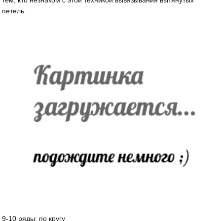
тем, кто незнаком с этой техникой вывязывания вытянутых
петель.
9-10 ряды: по кругу