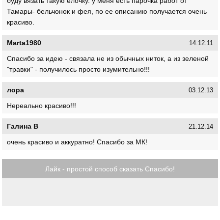
буду вязать такую елочку. у меня есть парочка работ от
Тамары- бельчонок и фея, по ее описанию получается очень
красиво.
Marta1980
14.12.11
Спасибо за идею - связала не из обычных ниток, а из зеленой
"травки" - получилось просто изумительно!!!
лора
03.12.13
Нереально красиво!!!
Галина В
21.12.14
очень красиво и аккуратно! Спасибо за МК!
Лайк - простой способ сказать Спасибо!