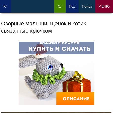
K4
Сл
Под
Поиск
МЕНЮ
Озорные малыши: щенок и котик
связанные крючком