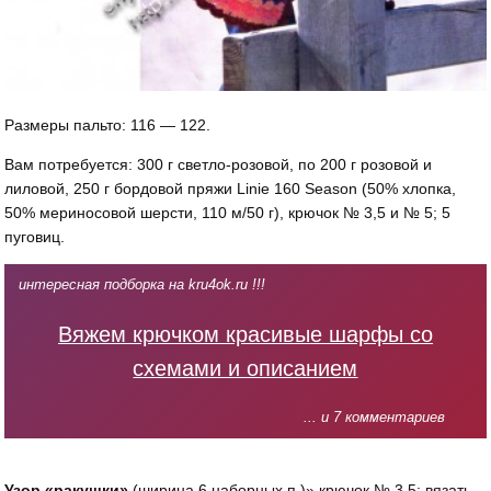
Размеры пальто: 116 — 122.
Вам потребуется: 300 г светло-розовой, по 200 г розовой и
лиловой, 250 г бордовой пряжи Linie 160 Season (50% хлопка,
50% мериносовой шерсти, 110 м/50 г), крючок № 3,5 и № 5; 5
пуговиц.
интересная подборка на kru4ok.ru !!!
Вяжем крючком красивые шарфы со
схемами и описанием
... и 7 комментариев
Узор «ракушки»
(ширина 6 наборных п.)» крючок № 3,5: вязать