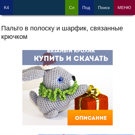
K4
Сл
Под
Поиск
МЕНЮ
Пальто в полоску и шарфик, связанные
крючком