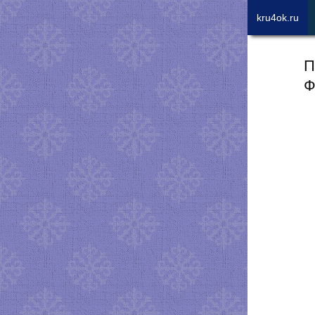
kru4ok.ru
П
Ф