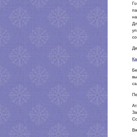
Го
па
на
Дл
уп
со
Де
Ка
Бе
вы
са
Пе
Ат
За
Со
Вя