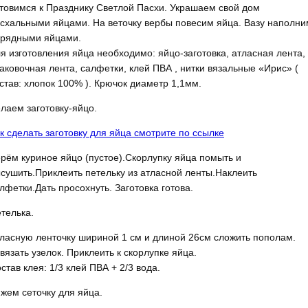
товимся к Празднику Светлой Пасхи. Украшаем свой дом
схальными яйцами. На веточку вербы повесим яйца. Вазу наполни
рядными яйцами.
я изготовления яйца необходимо: яйцо-заготовка, атласная лента,
аковочная лента, салфетки, клей ПВА , нитки вязальные «Ирис» (
став: хлопок 100% ). Крючок диаметр 1,1мм.
лаем заготовку-яйцо.
к сделать заготовку для яйца смотрите по ссылке
рём куриное яйцо (пустое).Скорлупку яйца помыть и
сушить.Приклеить петельку из атласной ленты.Наклеить
лфетки.Дать просохнуть. Заготовка готова.
телька.
ласную ленточку шириной 1 см и длиной 26см сложить пополам.
вязать узелок. Приклеить к скорлупке яйца.
став клея: 1/3 клей ПВА + 2/3 вода.
жем сеточку для яйца.