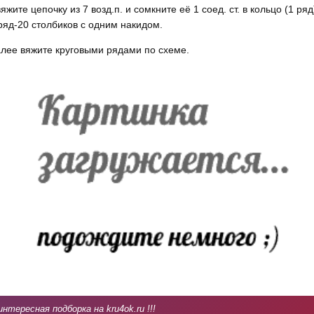
яжите цепочку из 7 возд.п. и сомкните её 1 соед. ст. в кольцо (1 ряд
ряд-20 столбиков с одним накидом.
лее вяжите круговыми рядами по схеме.
интересная подборка на kru4ok.ru !!!