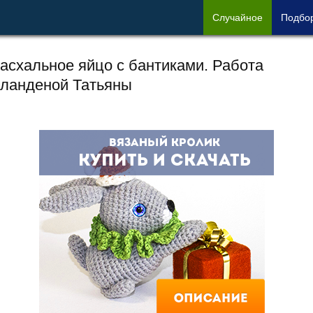
Сл
учайное
Под
бо
асхальное яйцо с бантиками. Работа
ланденой Татьяны