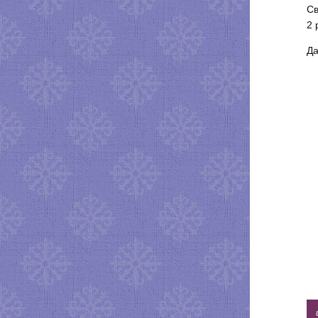
Св
2 
Да