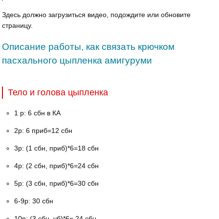
Здесь должно загрузиться видео, подождите или обновите
страницу.
Описание работы, как связать крючком
пасхального цыпленка амигуруми
Тело и голова цыпленка
1 р: 6 сбн в КА
2р: 6 приб=12 сбн
3р: (1 сбн, приб)*6=18 сбн
4р: (2 сбн, приб)*6=24 сбн
5р: (3 сбн, приб)*6=30 сбн
6-9р: 30 сбн
10р: (3 сбн, уб)*6= 24 сбн