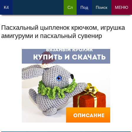
K4
Сл
Под
Поиск
МЕНЮ
Пасхальный цыпленок крючком, игрушка
амигуруми и пасхальный сувенир