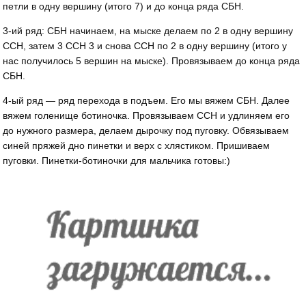
петли в одну вершину (итого 7) и до конца ряда СБН.
3-ий ряд: СБН начинаем, на мыске делаем по 2 в одну вершину
ССН, затем 3 ССН 3 и снова ССН по 2 в одну вершину (итого у
нас получилось 5 вершин на мыске). Провязываем до конца ряда
СБН.
4-ый ряд — ряд перехода в подъем. Его мы вяжем СБН. Далее
вяжем голенище ботиночка. Провязываем ССН и удлиняем его
до нужного размера, делаем дырочку под пуговку. Обвязываем
синей пряжей дно пинетки и верх с хлястиком. Пришиваем
пуговки. Пинетки-ботиночки для мальчика готовы:)