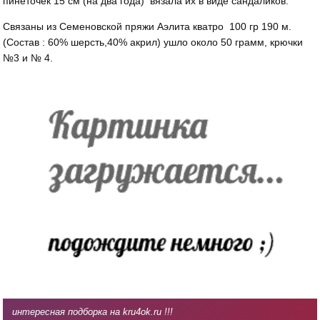
пинеточек 15 см (на два года) вязала их в виде сандаликов.
Связаны из Семеновской пряжи Аэлита кватро 100 гр 190 м.
(Состав : 60% шерсть,40% акрил) ушло около 50 грамм, крючки
№3 и № 4.
интересная подборка на kru4ok.ru !!!