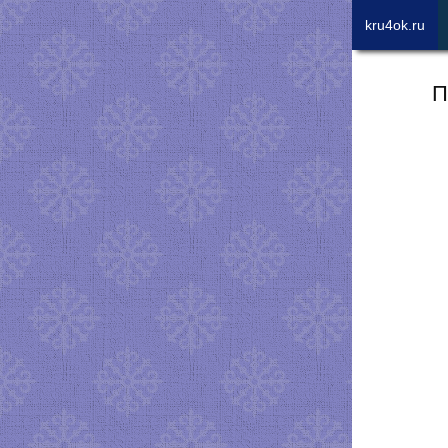
kru4ok.ru
П