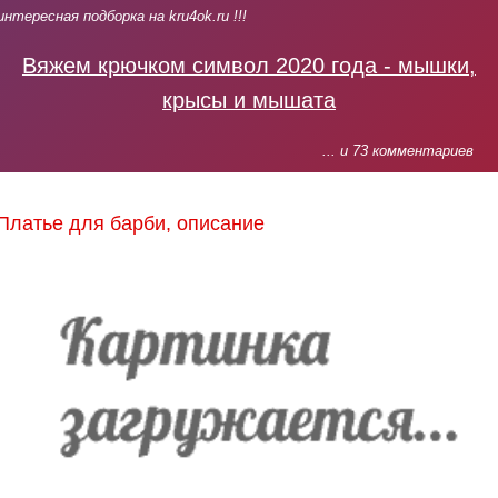
интересная подборка на kru4ok.ru !!!
Вяжем крючком символ 2020 года - мышки,
крысы и мышата
... и 73 комментариев
Платье для барби, описание