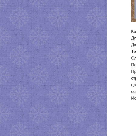
Ка
Дл
Да
Те
Сл
Пе
Пр
ст
цв
со
Ис