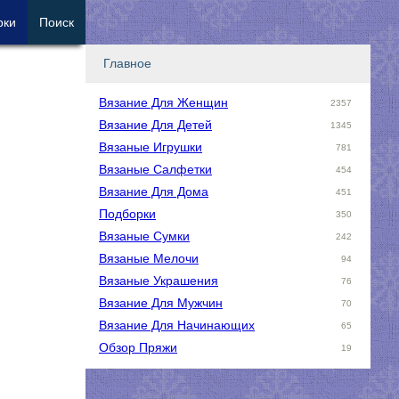
рки
Поиск
Главное
Вязание Для Женщин
2357
Вязание Для Детей
1345
Вязаные Игрушки
781
Вязаные Салфетки
454
Вязание Для Дома
451
Подборки
350
Вязаные Сумки
242
Вязаные Мелочи
94
Вязаные Украшения
76
Вязание Для Мужчин
70
Вязание Для Начинающих
65
Обзор Пряжи
19