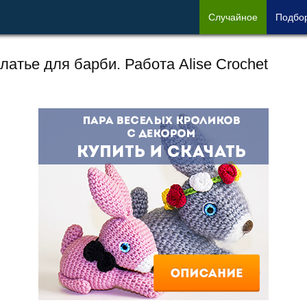
Сл
учайное
Под
бо
латье для барби. Работа Alise Crochet