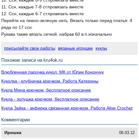
10. Ссн, каждые 8-9 ст.провязать вместе
11. Ссн, каждые 7-8 ст.провязать вместе
12. Ссн, каждые 6-7 ст.провязать вместе
Перейти на темно-зеленую нить. Вязать только перед платья: 4
ряда по 17 ссн.
Рукава также вязать сеткой, набрав 60 в.п.изначально
присылайте свои работы
вязаные игрушки
куклы
Похожие записи на kru4ok.ru
Влюбленная парочка кукол. МК от Юлии Конончук
Куколка - клубничка крючком. Работа Катерины
Кукла Мина крючком, бесплатное описание
Кукла - золушка крючком, бесплатное описание
Кукла Зайка - зефирка связанная крючком. Работа Alise Crochet
Комментарии
Иришка
06.03.12