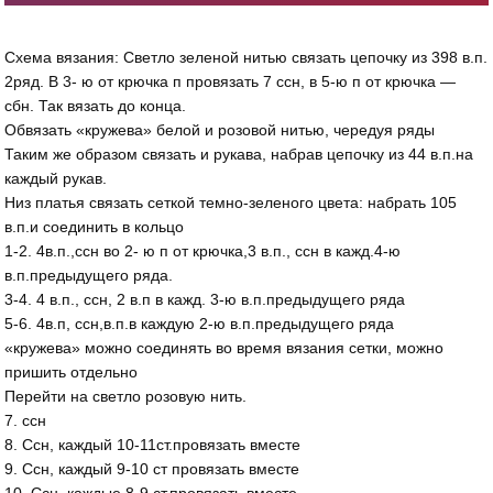
Схема вязания: Светло зеленой нитью связать цепочку из 398 в.п.
2ряд. В 3- ю от крючка п провязать 7 ссн, в 5-ю п от крючка —
сбн. Так вязать до конца.
Обвязать «кружева» белой и розовой нитью, чередуя ряды
Таким же образом связать и рукава, набрав цепочку из 44 в.п.на
каждый рукав.
Низ платья связать сеткой темно-зеленого цвета: набрать 105
в.п.и соединить в кольцо
1-2. 4в.п.,ссн во 2- ю п от крючка,3 в.п., ссн в кажд.4-ю
в.п.предыдущего ряда.
3-4. 4 в.п., ссн, 2 в.п в кажд. 3-ю в.п.предыдущего ряда
5-6. 4в.п, ссн,в.п.в каждую 2-ю в.п.предыдущего ряда
«кружева» можно соединять во время вязания сетки, можно
пришить отдельно
Перейти на светло розовую нить.
7. ссн
8. Ссн, каждый 10-11ст.провязать вместе
9. Ссн, каждый 9-10 ст провязать вместе