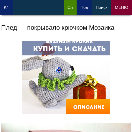
K4
Сл
Под
Поиск
МЕНЮ
Плед — покрывало крючком Мозаика