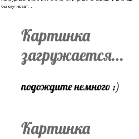
бы скучноват…