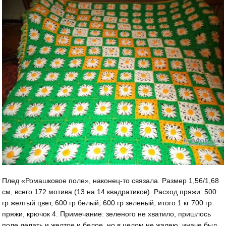
Плед «Ромашковое поле», наконец-то связала. Размер 1,56/1,68
см, всего 172 мотива (13 на 14 квадратиков). Расход пряжи: 500
гр желтый цвет, 600 гр белый, 600 гр зеленый, итого 1 кг 700 гр
пряжи, крючок 4. Примечание: зеленого не хватило, пришлось
поле делать и желтое и белое, но в целом не жалею, иначе был