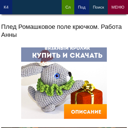
K4
Сл
Под
Поиск
МЕНЮ
Плед Ромашковое поле крючком. Работа
Анны