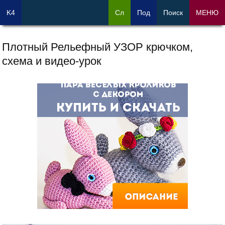
K4
Сл
Под
Поиск
МЕНЮ
Плотный Рельефный УЗОР крючком,
схема и видео-урок