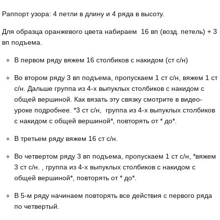
Раппорт узора: 4 петли в длину и 4 ряда в высоту.
Для образца оранжевого цвета набираем 16 вп (возд. петель) + 3
вп подъема.
В первом ряду вяжем 16 столбиков с накидом (ст с/н)
Во втором ряду 3 вп подъема, пропускаем 1 ст с/н, вяжем 1 ст
с/н. Дальше группа из 4-х выпуклых столбиков с накидом с
общей вершиной. Как вязать эту связку смотрите в видео-
уроке подробнее. *3 ст с/н, группа из 4-х выпуклых столбиков
с накидом с общей вершиной*, повторять от * до*.
В третьем ряду вяжем 16 ст с/н.
Во четвертом ряду 3 вп подъема, пропускаем 1 ст с/н, *вяжем
3 ст с/н. , группа из 4-х выпуклых столбиков с накидом с
общей вершиной*, повторять от * до*.
В 5-м ряду начинаем повторять все действия с первого ряда
по четвертый.