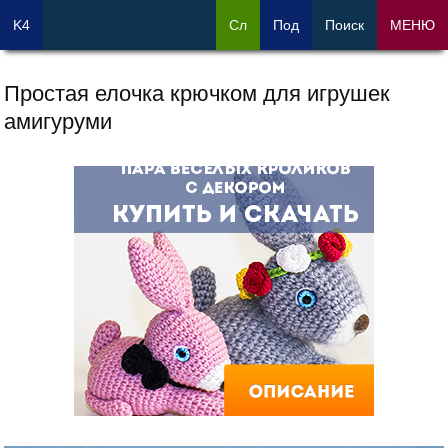
K4
Сл
Под
Поиск
МЕНЮ
Простая елочка крючком для игрушек
амигуруми