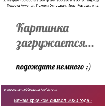
Метраж 400-500 м в 100 гр или 200-250 м в 50 гр. Подойдет
Пехорка Ажурная, Пехорка Успешная, Ирис, Ромашка и тд.
интересная подборка на kru4ok.ru !!!
Вяжем крючком символ 2020 года -