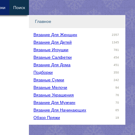
рки
Поиск
Главное
Вязание Для Женщин
2357
Вязание Для Детей
1345
Вязаные Игрушки
781
Вязаные Салфетки
454
Вязание Для Дома
451
Подборки
350
Вязаные Сумки
242
Вязаные Мелочи
94
Вязаные Украшения
76
Вязание Для Мужчин
70
Вязание Для Начинающих
65
Обзор Пряжи
19