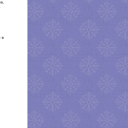
на,
т
 в