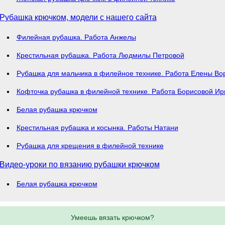
Рубашка крючком, модели с нашего сайта
Филейная рубашка. Работа Анжелы
Крестильная рубашка. Работа Людмилы Петровой
Рубашка для мальчика в филейное технике. Работа Елены Во
Кофточка рубашка в филейной технике. Работа Борисовой И
Белая рубашка крючком
Крестильная рубашка и косынка. Работы Натани
Рубашка для крещения в филейной технике
Видео-уроки по вязанию рубашки крючком
Белая рубашка крючком
Умеешь вязать крючком?