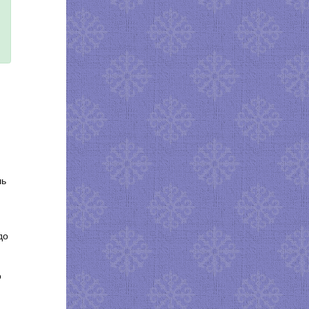
шь
до
о