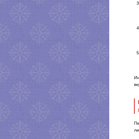
Ин
ви
Пе
ли