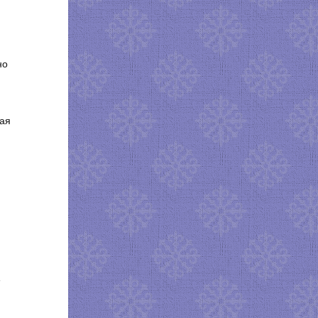
о
но
ная