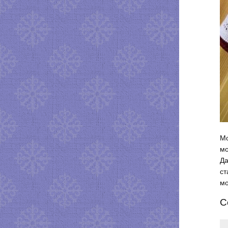
Мо
мо
Да
ст
мо
С