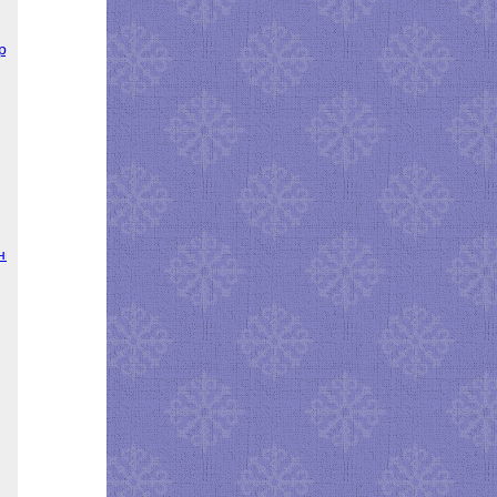
 рубашки
нко