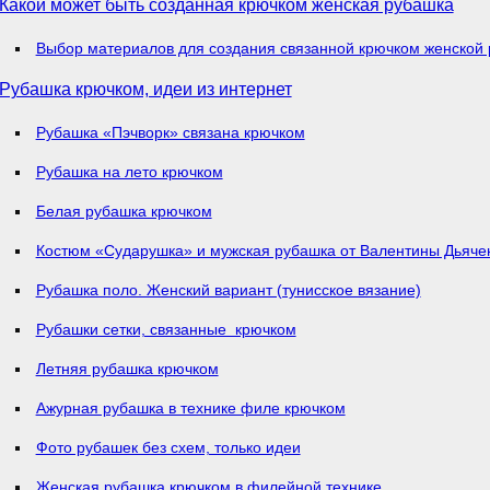
Какой может быть созданная крючком женская рубашка
Выбор материалов для создания связанной крючком женской
Рубашка крючком, идеи из интернет
Рубашка «Пэчворк» связана крючком
Рубашка на лето крючком
Белая рубашка крючком
Костюм «Сударушка» и мужская рубашка от Валентины Дьяче
Рубашка поло. Женский вариант (тунисское вязание)
Рубашки сетки, связанные крючком
Летняя рубашка крючком
Ажурная рубашка в технике филе крючком
Фото рубашек без схем, только идеи
Женская рубашка крючком в филейной технике