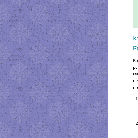
К
р
Кр
ру
ма
не
по