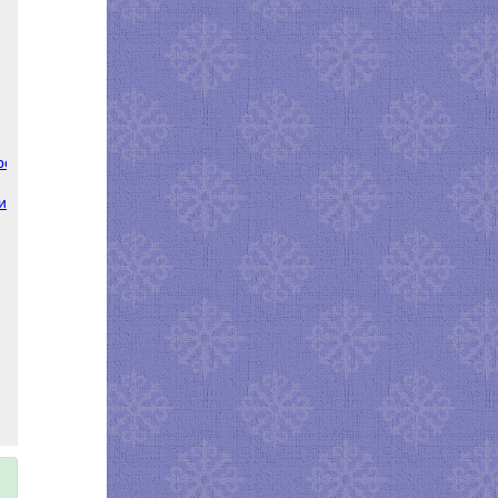
ронковой
рины