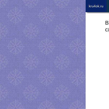
kru4ok.ru
В
с