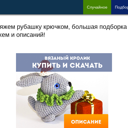
Сл
учайное
Под
бо
яжем рубашку крючком, большая подборка
хем и описаний!