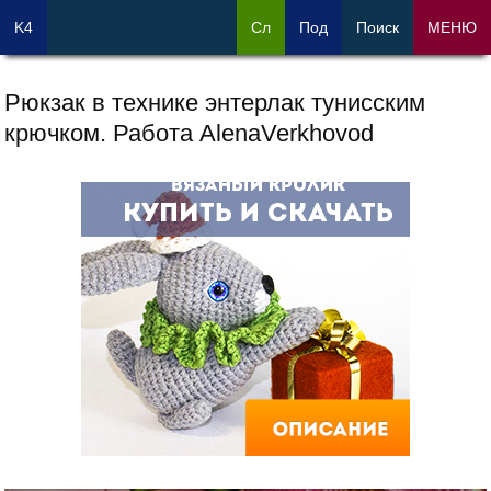
K4
Сл
Под
Поиск
МЕНЮ
Рюкзак в технике энтерлак тунисским
крючком. Работа AlenaVerkhovod