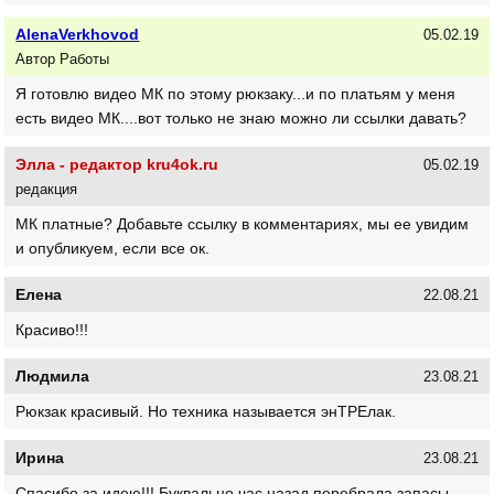
AlenaVerkhovod
05.02.19
Автор Работы
Я готовлю видео МК по этому рюкзаку...и по платьям у меня
есть видео МК....вот только не знаю можно ли ссылки давать?
Элла - редактор kru4ok.ru
05.02.19
редакция
МК платные? Добавьте ссылку в комментариях, мы ее увидим
и опубликуем, если все ок.
Елена
22.08.21
Красиво!!!
Людмила
23.08.21
Рюкзак красивый. Но техника называется энТРЕлак.
Ирина
23.08.21
Спасибо за идею!!! Буквально час назад перебрала запасы