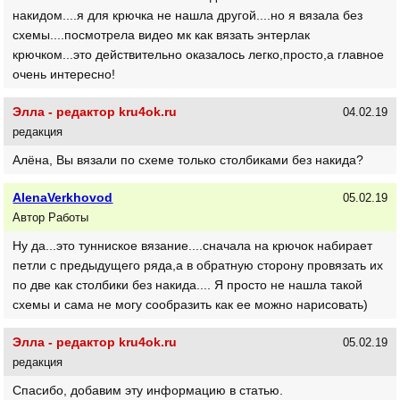
накидом....я для крючка не нашла другой....но я вязала без
схемы....посмотрела видео мк как вязать энтерлак
крючком...это действительно оказалось легко,просто,а главное
очень интересно!
Элла - редактор kru4ok.ru
04.02.19
редакция
Алёна, Вы вязали по схеме только столбиками без накида?
AlenaVerkhovod
05.02.19
Автор Работы
Ну да...это тунниское вязание....сначала на крючок набирает
петли с предыдущего ряда,а в обратную сторону провязать их
по две как столбики без накида.... Я просто не нашла такой
схемы и сама не могу сообразить как ее можно нарисовать)
Элла - редактор kru4ok.ru
05.02.19
редакция
Спасибо, добавим эту информацию в статью.