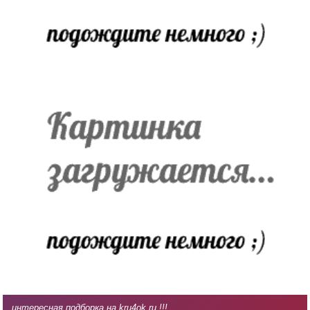
интересная подборка на kru4ok.ru !!!