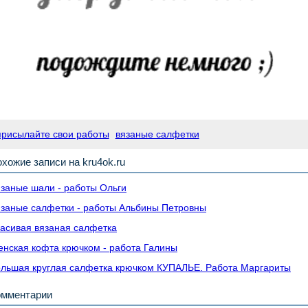
присылайте свои работы
вязаные салфетки
хожие записи на kru4ok.ru
заные шали - работы Ольги
заные салфетки - работы Альбины Петровны
асивая вязаная салфетка
нская кофта крючком - работа Галины
льшая круглая салфетка крючком КУПАЛЬЕ. Работа Маргариты
омментарии