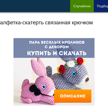
Сл
учайное
Под
бо
алфетка-скатерть связанная крючком