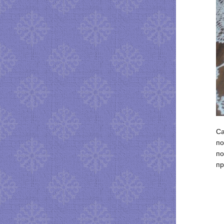
Са
по
по
пр