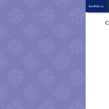
kru4ok.ru
С