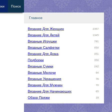
рки
Поиск
Главное
Вязание Для Женщин
2357
Вязание Для Детей
1345
Вязаные Игрушки
781
Вязаные Салфетки
454
Вязание Для Дома
451
Подборки
350
Вязаные Сумки
242
Вязаные Мелочи
94
Вязаные Украшения
76
Вязание Для Мужчин
70
Вязание Для Начинающих
65
Обзор Пряжи
19