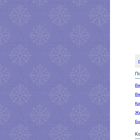
По
Вя
Вя
Кр
Же
Бо
К