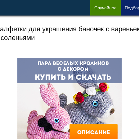
Сл
учайное
Под
бо
алфетки для украшения баночек с варенье
 соленьями