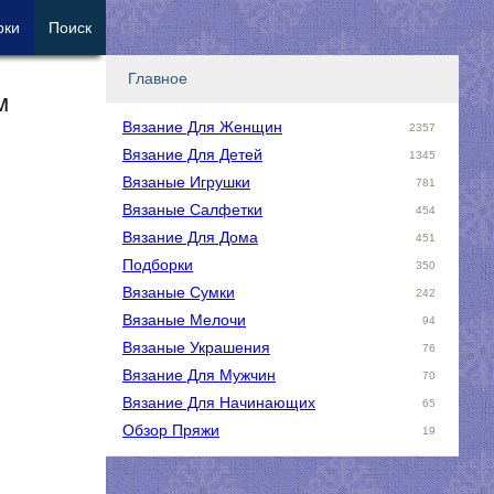
рки
Поиск
Главное
м
Вязание Для Женщин
2357
Вязание Для Детей
1345
Вязаные Игрушки
781
Вязаные Салфетки
454
Вязание Для Дома
451
Подборки
350
Вязаные Сумки
242
Вязаные Мелочи
94
Вязаные Украшения
76
Вязание Для Мужчин
70
Вязание Для Начинающих
65
Обзор Пряжи
19