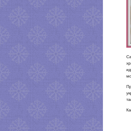
Са
хр
ид
мо
Пр
ук
та
Ка