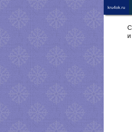
kru4ok.ru
С
и