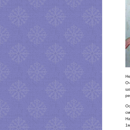
Не
Оч
ша
ре
Ос
см
На
1м