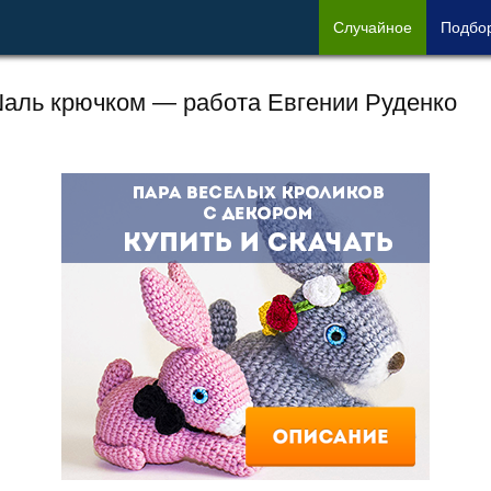
Сл
учайное
Под
бо
аль крючком — работа Евгении Руденко