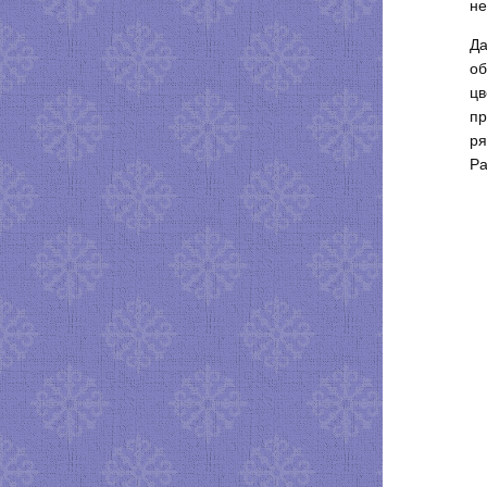
не
Да
об
цв
пр
ря
Ра