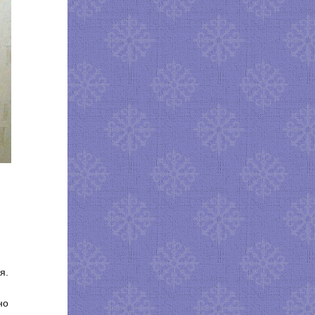
я.
но