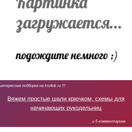
интересная подборка на kru4ok.ru !!!
Вяжем простые шали крючком, схемы для
начинающих рукодельниц
... и 5 комментариев