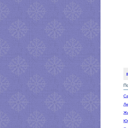
По
Са
Ле
Же
Юб