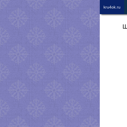
kru4ok.ru
Ш