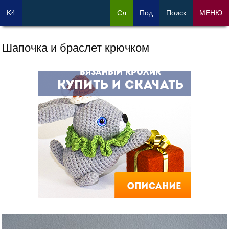
K4
Сл
Под
Поиск
МЕНЮ
Шапочка и браслет крючком