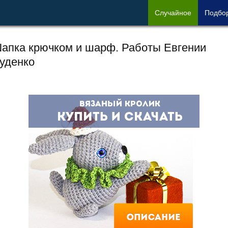
Сл
учайное
Под
бо
апка крючком и шарф. Работы Евгении
уденко