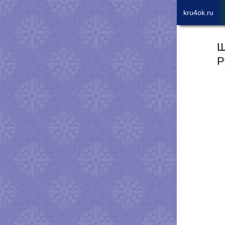
kru4ok.ru
Ш
Р