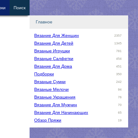
рки
Поиск
Главное
Вязание Для Женщин
2357
Вязание Для Детей
1345
Вязаные Игрушки
781
Вязаные Салфетки
454
Вязание Для Дома
451
Подборки
350
Вязаные Сумки
242
Вязаные Мелочи
94
Вязаные Украшения
76
Вязание Для Мужчин
70
Вязание Для Начинающих
65
Обзор Пряжи
19