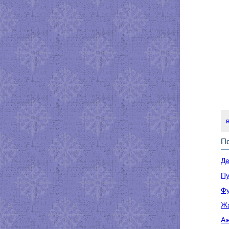
По
Де
Пу
Фу
Жа
Аж