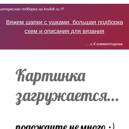
интересная подборка на kru4ok.ru !!!
Вяжем шапки с ушками, большая подборка
схем и описания для вязания
... и 4 комментариев