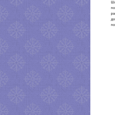
Ша
по
ра
до
по