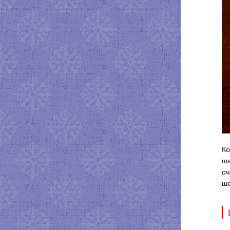
Ко
ша
оч
ше