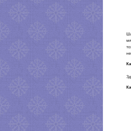
Ша
мя
то
не
Ка
Зд
Ка