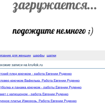
вязание для женщин
шарфы
шапки
хожие записи на kru4ok.ru
тский плед крючком - работа Евгении Руденко
ловер крючком Вафелька. Работа Евгении Руденко
тболка и панама крючком - работы Евгении Руденко
кет с капюшоном - работа Евгении Руденко
урное платье Изморозь. Работа Евгении Руденко