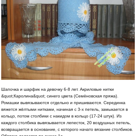
Шапочка и шарфик на девочку 6-8 лет. Акриловые нитки
&quot;Каролина&quot; синего цвета (Семёновская пряжа).
Ромашки вывязываются отдельно и пришиваются. Серединка
вяжется жёлтыми нитками, начиная с 3-х петель, замыкается в
кольцо, потом столбики с накидом в кольцо (17-24 штук). Из
каждого столбика вывязывается лепесток, 20 воздушных петель,
возвращается в основание, с которого начато вязание столбиков.
Обвязка делается по схеме 1а.