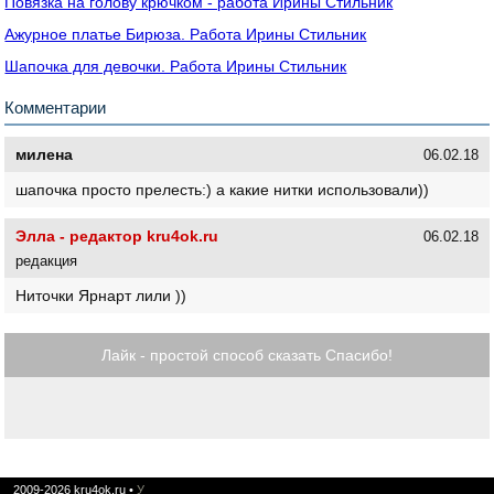
Повязка на голову крючком - работа Ирины Стильник
Ажурное платье Бирюза. Работа Ирины Стильник
Шапочка для девочки. Работа Ирины Стильник
Комментарии
милена
06.02.18
шапочка просто прелесть:) а какие нитки использовали))
Элла - редактор kru4ok.ru
06.02.18
редакция
Ниточки Ярнарт лили ))
Лайк - простой способ сказать Спасибо!
2009-2026
kru4ok.ru
•
У