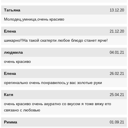
Татьяна
13.12.20
Молодец,умница,очень красиво
Елена
21.12.20
шикарно!!На такой скатерти любое блюдо станет ярче!
людмила
04.01.21
очень красиво
Елена
26.02.21
орегинально очень понравилось,у вас золотые руки
Катя
25.04.21
очeнь красиво очeнь акуратно со вкусом я тожe вяжу eто
связано с любовью
Римма
01.09.21