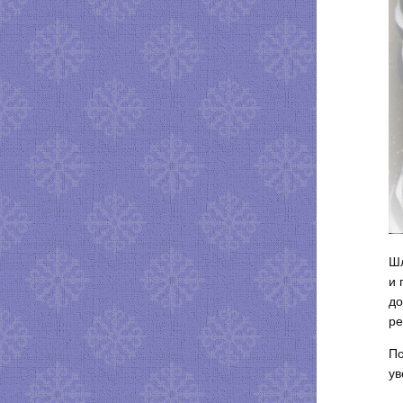
Шл
и 
до
ре
По
ув