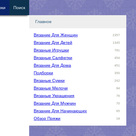
рки
Поиск
Главное
Вязание Для Женщин
2357
Вязание Для Детей
1345
Вязаные Игрушки
781
Вязаные Салфетки
454
Вязание Для Дома
451
Подборки
350
Вязаные Сумки
242
Вязаные Мелочи
94
Вязаные Украшения
76
Вязание Для Мужчин
70
Вязание Для Начинающих
65
Обзор Пряжи
19