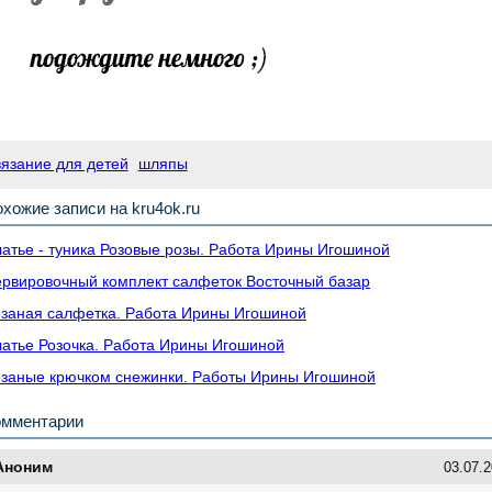
вязание для детей
шляпы
хожие записи на kru4ok.ru
атье - туника Розовые розы. Работа Ирины Игошиной
рвировочный комплект салфеток Восточный базар
заная салфетка. Работа Ирины Игошиной
атье Розочка. Работа Ирины Игошиной
заные крючком снежинки. Работы Ирины Игошиной
омментарии
Аноним
03.07.2