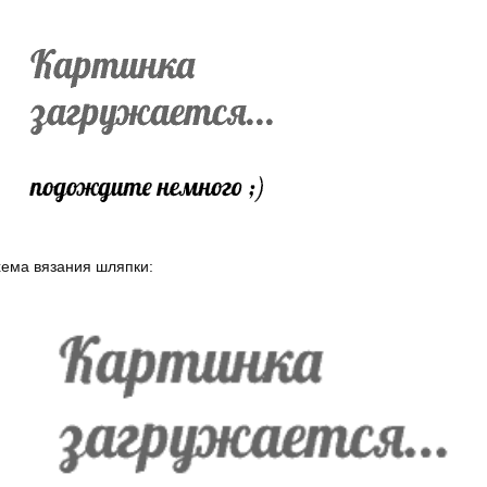
ема вязания шляпки: