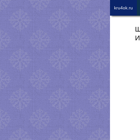
kru4ok.ru
Ш
И