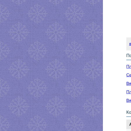
По
Пл
Се
Вя
Пл
Вя
К