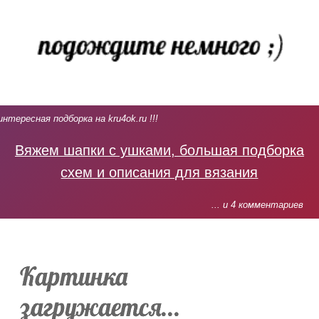
интересная подборка на kru4ok.ru !!!
Вяжем шапки с ушками, большая подборка
схем и описания для вязания
... и 4 комментариев