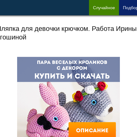
Сл
учайное
Под
бо
ляпка для девочки крючком. Работа Ирины
гошиной