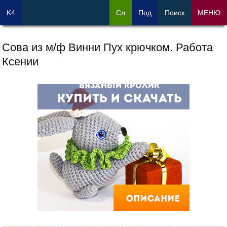
K4
Сл
Под
Поиск
МЕНЮ
Сова из м/ф Винни Пух крючком. Работа
Ксении