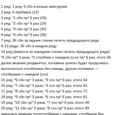
1 ряд: 1 ряд: 6 сбн в кольцо амигуруми
2 ряд: 6 прибавок (12)
3 ряд: *1 сбн пр* 6 раз (18)
4 ряд: *2 сбн пр* 6 раз (24)
5 ряд: *3 сбн пр* 6 раз (30)
6 ряд: *4 сбн пр* 6 раз (36)
7 ряд: 36 сбн за задние стенки петель предыдущего ряда
8-13 ряды: 36 сбн в каждом ряду
14 ряд (вяжется за передние стенки петель предыдущего ряда):
*5 сбн пр* 3 раза, *2 столбика с накидом (ссн) пр* 6 раз, итого 45
далее вязание раздвоится, половина шляпы будет продолжать
выполняться столбиками без накида, другая половина —
столбиками с накидом (ссн)
15 ряд: *6 сбн пр* 3 раза, *3 ссн пр* 6 раз, итого 54
16 ряд: *7 сбн пр* 3 раза, *4 ссн пр* 6 раз, итого 63
17 ряд: *8 сбн пр* 3 раза, *5 ссн пр* 6 раз, итого 72
18 ряд: *9 сбн пр* 3 раза, *6 ссн пр* 6 раз, итого 81
19 ряд: *10 сбн пр* 3 раза, *7 ссн пр* 6 раз, итого 90
20 ряд: *11 сбн пр* 3 раза, *8 ссн пр* 6 раз, итого 99
закончить вязание полустолбиком с накидом, столбиком без