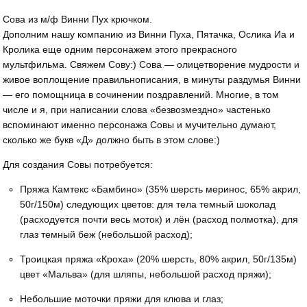
Сова из м/ф Винни Пух крючком.
Дополним нашу компанию из Винни Пуха, Пятачка, Ослика Иа и
Кролика еще одним персонажем этого прекрасного
мультфильма. Свяжем Сову:) Сова — олицетворение мудрости и
живое воплощение правильнописания, в минуты раздумья Винни
— его помощница в сочинении поздравлений. Многие, в том
числе и я, при написании слова «безвозмездно» частенько
вспоминают именно персонажа Совы и мучительно думают,
сколько же букв «Д» должно быть в этом слове:)
Для создания Совы потребуется:
Пряжа Камтекс «Бамбино» (35% шерсть меринос, 65% акрил,
50г/150м) следующих цветов: для тела темный шоколад
(расходуется почти весь моток) и лён (расход полмотка), для
глаз темный беж (небольшой расход);
Троицкая пряжа «Кроха» (20% шерсть, 80% акрил, 50г/135м)
цвет «Мальва» (для шляпы, небольшой расход пряжи);
Небольшие моточки пряжи для клюва и глаз;