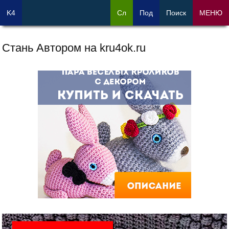
K4
Сл
Под
Поиск
МЕНЮ
Стань Автором на kru4ok.ru