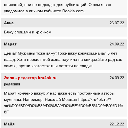
описаний, они не подходят для публикаций. О чем я вас
уведомила в личном кабинете Rookla.com.
Анна
26.07.22
Вяжу спицами и крючком
Марат
24.09.22
Девчат Мужчины тоже вяжут.Тоже вяжу крючком.начал 5 лет
назад. Хотя просил чтоб жена научила на спицах.Зато рад как
хомяк , пряжи хватает.хоть и остатки но сладки.
Элла - редактор kru4ok.ru
24.09.22
редакция
Марат, кончено вяжут. У нас даже есть постоянные авторы
мужчины. Например, Николай Мошкин https://kru4ok.ru/?
s=%D0%BD%D0%B8%D0%BA%D0%BE%D0%BB%D0%B0%D1%
8F
Майя
22.12.22