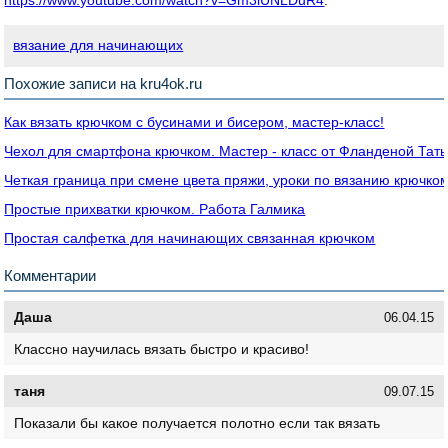
https://www.youtube.com/watch?v=Gm3lUNLDuR4
.
вязание для начинающих
Похожие записи на kru4ok.ru
Как вязать крючком с бусинами и бисером, мастер-класс!
Чехол для смартфона крючком. Мастер - класс от Фланденой Тат
Четкая граница при смене цвета пряжи, уроки по вязанию крючко
Простые прихватки крючком. Работа Галмика
Простая салфетка для начинающих связанная крючком
Комментарии
Даша
06.04.15
Классно научилась вязать быстро и красиво!
таня
09.07.15
Показали бы какое получается полотно если так вязать