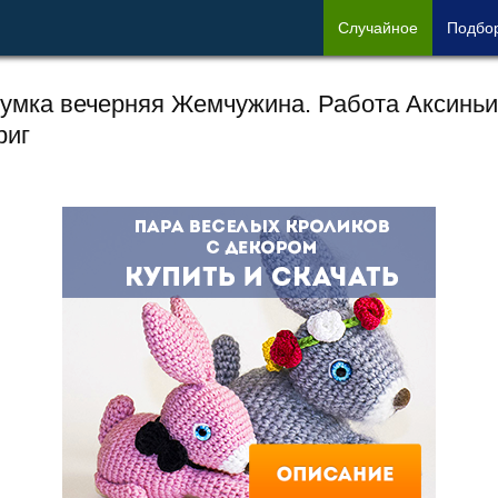
Сл
учайное
Под
бо
умка вечерняя Жемчужина. Работа Аксиньи
риг