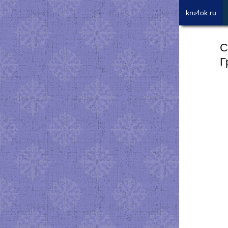
kru4ok.ru
С
Г