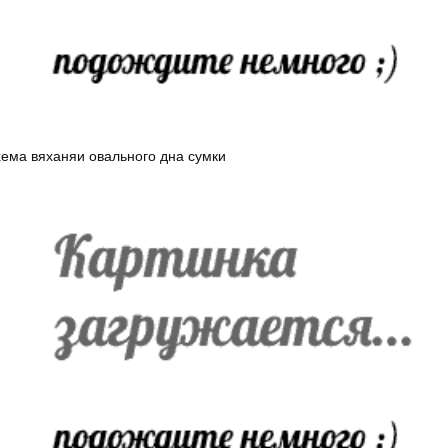
ема вяханяи овального дна сумки