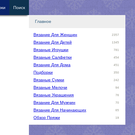
рки
Поиск
Главное
Вязание Для Женщин
2357
Вязание Для Детей
1345
Вязаные Игрушки
781
Вязаные Салфетки
454
Вязание Для Дома
451
Подборки
350
Вязаные Сумки
242
Вязаные Мелочи
94
Вязаные Украшения
76
Вязание Для Мужчин
70
Вязание Для Начинающих
65
Обзор Пряжи
19