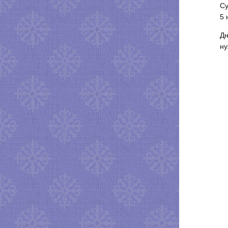
Су
5 
Дн
ну