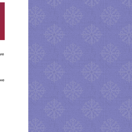
ме
 не