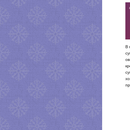
В 
су
ов
кр
су
хо
пр