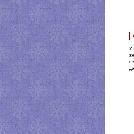
Уз
же
пе
де