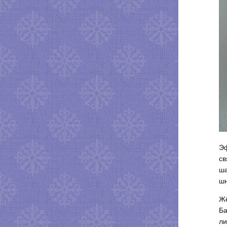
Эф
св
ша
шн
Жё
Ба
ли