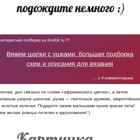
интересная подборка на kru4ok.ru !!!
Вяжем шапки с ушками, большая подборка
схем и описания для вязания
... и 4 комментариев
мочка: дно связано по схеме «африканского цветка», а затем
новным узором шапочки; ручка — ленточное кружево, закреплённо
 золотые колечки. Подарите своим малышкам яркие краски лета!
ем желаю ровных петелек и вдохновения!:)