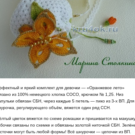
фектный и яркий комплект для девочки — «Оранжевое лето»
язано из 100% немецкого хлопка СОСО, крючком № 1,25. Низ
пульки обвязан СБН, через каждые 5 петель — пико из 3-х ВП. Для
урочка, регулирующего объём, вяжется один ряд ССН.
лтый цветок вяжется по схеме ромашки и пришивается на макушку
бочки связаны по схемке и обвязаны золотой ниточкой СБН. Зелё
сточки могут быть любой формы! Всё шнурочки — цепочки из ВП.