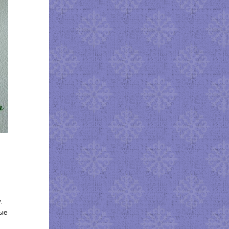
.
ные