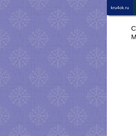
kru4ok.ru
С
М