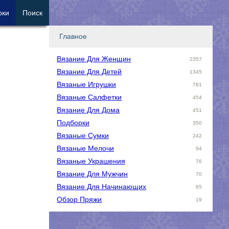
рки
Поиск
Главное
Вязание Для Женщин
2357
Вязание Для Детей
1345
Вязаные Игрушки
781
Вязаные Салфетки
454
Вязание Для Дома
451
Подборки
350
Вязаные Сумки
242
Вязаные Мелочи
94
Вязаные Украшения
76
Вязание Для Мужчин
70
Вязание Для Начинающих
65
Обзор Пряжи
19