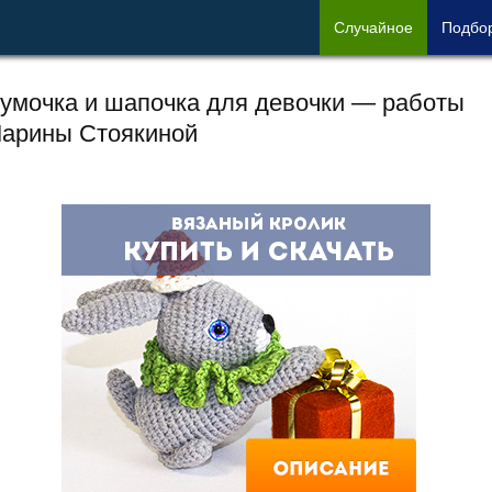
Сл
учайное
Под
бо
умочка и шапочка для девочки — работы
арины Стоякиной