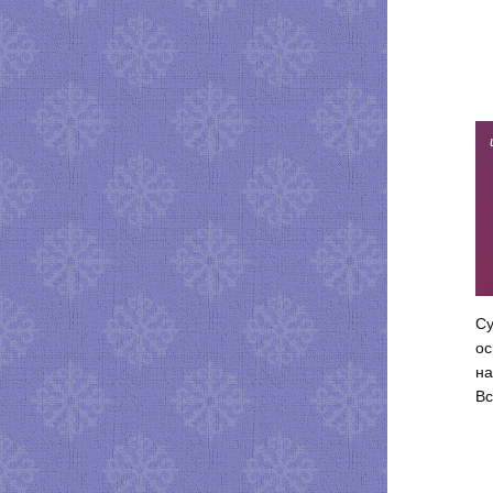
Су
ос
на
Вс