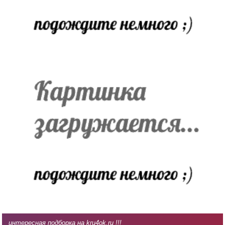
интересная подборка на kru4ok.ru !!!