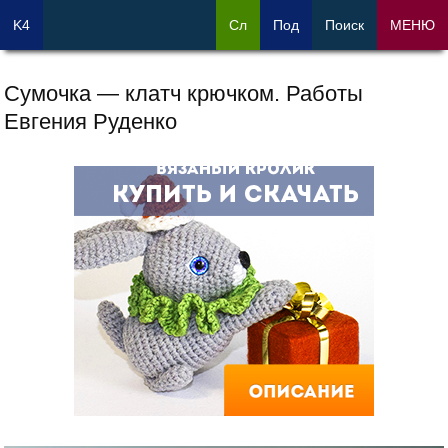
K4
Сл
Под
Поиск
МЕНЮ
Сумочка — клатч крючком. Работы
Евгения Руденко