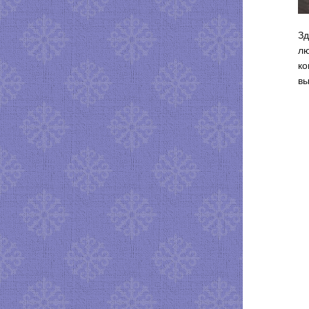
Зд
лю
ко
вы