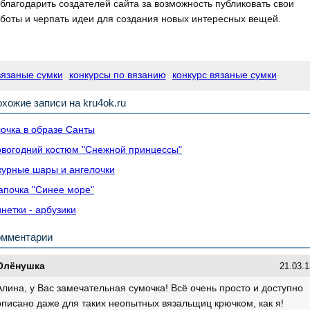
благодарить создателей сайта за возможность публиковать свои
боты и черпать идеи для создания новых интересных вещей.
вязаные сумки
конкурсы по вязанию
конкурс вязаные сумки
хожие записи на kru4ok.ru
очка в образе Санты
вогодний костюм "Снежной принцессы"
урные шары и ангелочки
почка "Синее море"
нетки - арбузики
омментарии
Олёнушка
21.03.1
Алина, у Вас замечательная сумочка! Всё очень просто и доступно
описано даже для таких неопытных вязальщиц крючком, как я!