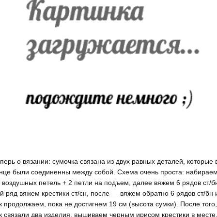
перь о вязании: сумочка связана из двух равных деталей, которые 
нце были соединенны между собой. Схема очень проста: набирае
 воздушных петель + 2 петли на подъем, далее вяжем 6 рядов ст/б
й ряд вяжем крестики ст/сн, после — вяжем обратно 6 рядов ст/бн 
к продолжаем, пока не достигнем 19 см (высота сумки). После того,
к связали два изделия, вышиваем черным ирисом крестики в месте