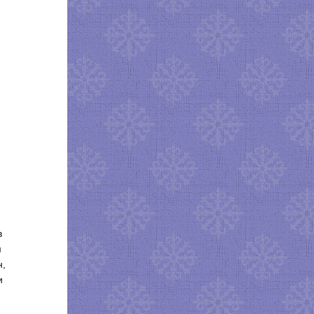
в
м
н,
и
,