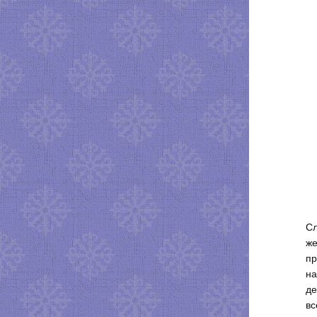
Сл
же
пр
на
де
вс