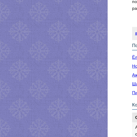
по
ра
По
Ёл
Но
Аж
Ша
Пи
К