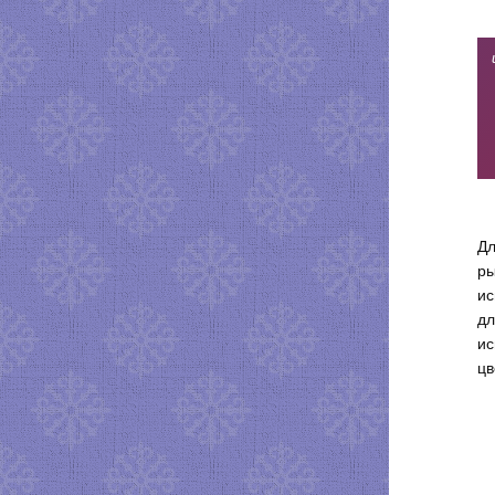
Дл
ры
ис
дл
ис
цв