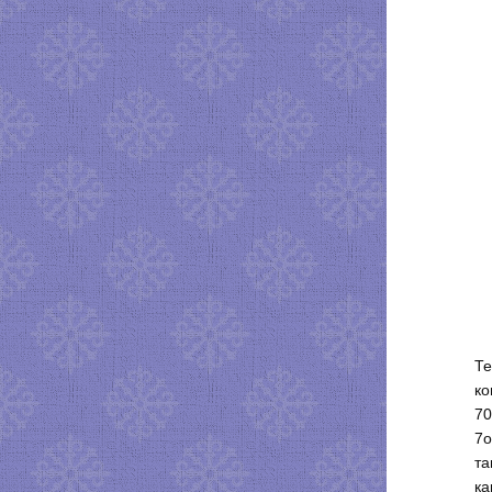
Те
ко
70
7о
та
ка