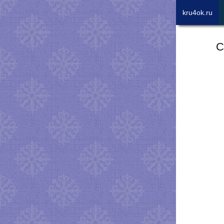
kru4ok.ru
С