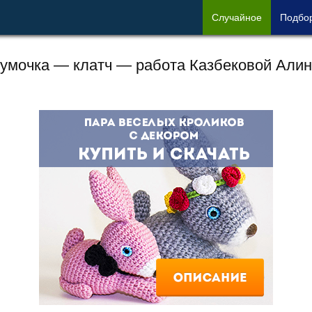
Сл
учайное
Под
бо
умочка — клатч — работа Казбековой Али