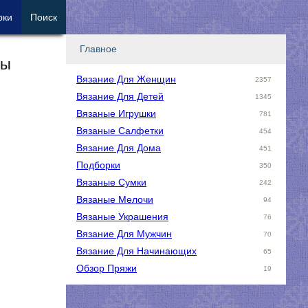
рки
Поиск
Главное
ны
Вязание Для Женщин
2357
Вязание Для Детей
1345
Вязаные Игрушки
781
Вязаные Салфетки
454
Вязание Для Дома
451
Подборки
350
Вязаные Сумки
242
Вязаные Мелочи
94
Вязаные Украшения
76
Вязание Для Мужчин
70
Вязание Для Начинающих
65
Обзор Пряжи
19