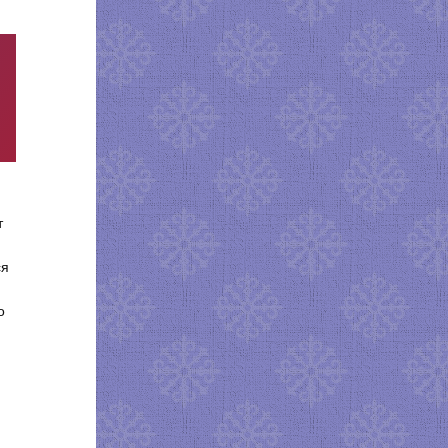
т
ся
о