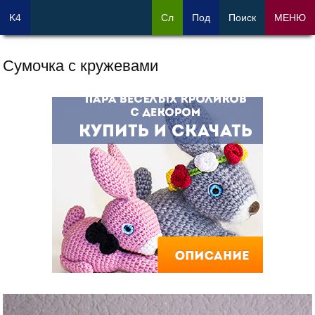
K4
Сл
Под
Поиск
МЕНЮ
Сумочка с кружевами