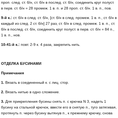
проп. след. ст. б/н, ст. б/н в послед. ст. б/н, соединить круг полуст.
в перв. ст. б/н = 28 промеж. 1 в. п. и 28 проп. ст. б/н. 1 в. п., пов.
9-й к.:
ст. б/н в след. ст. б/н, [ст. б/н в след. промеж. 1 в. п., ст. б/н в
каждый из след. 2 ст. б/н] 27 раз, ст. б/н в след. промeж. 1 в. п., ст.
б/н в послед. ст. б/н, соединить круг полуст. в перв. ст. б/н = 84 п.,
1 в. п., нов.
10-41-й к.:
повт. 2-9 к. 4 раза, закрепить нить.
ОТДЕЛКА БУСИНАМИ
Примечания
1.
Вязать в соединенный к. c лиц. cтop.
2.
Вязать нитью в одно сложение.
3.
Для прикрепления бусины снять п. c крючка N 3, надеть 1
бусину на стальной крючок, ввести его в снятую п., туго затягивая,
протянуть п. через бусину вытянув п., к прежнему крючку, снова