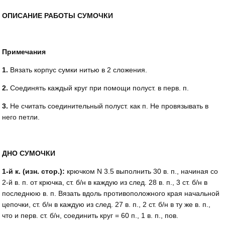
ОПИСАНИЕ РАБОТЫ СУМОЧКИ
Примечания
1.
Вязать корпус сумки нитью в 2 сложения.
2.
Соединять каждый круг при помощи полуст. в перв. п.
3.
Не считать соединительный полуст. как п. Не провязывать в
него петли.
ДНО СУМОЧКИ
1-й к. (изн. стор.):
крючком N 3.5 выполнить 30 в. п., начиная co
2-й в. п. от крючка, ст. б/н в каждую из след. 28 в. п., 3 ст. б/н в
последнюю в. п. Вязать вдоль противоположного края начальной
цепочки, ст. б/н в каждую из след. 27 в. п., 2 ст. б/н в ту же в. п.,
что и перв. ст. б/н, соединить круг = 60 п., 1 в. п., пов.