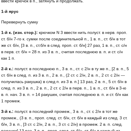
ввести крючок в п., затянуть и продолжать.
1-й ярус
Перевернуть сумку
1-й к. (изн. стор.):
крючком N 3 ввести нить полуст. в нерв. проп.
ст. б/н 7-го к. сумки после соединительной п., 1 в. п., ст. б/н в тот
же ст. б/н, [3 в. п., ст.б/н в след. проп. ст. б/н] 27 раз, 1 в. п., ст. с/н
в перв. ст. б/н = 28 п. из 3 в. п., считая последнюю в. п. и ст. с/н
как 1 п.
2-й к.:
полуст. в последнюю п., 3 в. п., ст. с 2/н в ту же п., [2 в. п., 5
ст. б/н в след. п. из 3 в. п., 2 в. п., (2 ст. c 2/н, 2 в. п., 2 ст. c 2/н —
получилась ракушка) в след п. из 3 в. п.] 13 раз, 2 в. п., 5 ст. б/н в
след. п. из 3 в. п., 2 в. п., 2 ст. с 2/н в перв. п., 1 в. п., ст. б/н в 3-ю
в. п. нач. 3 в. п. = 14 ракушек, считая последнюю в. п. и ст. б/н как
1 промеж.
3-й к.:
полуст. в последний промеж., 3 в. п., ст. c 2/н в тот же
промеж., (3 в. п., проп. след. ст. б/н, ст. б/н в каждый из след. 3 ст.
б/н, 3 в. п., [3 ст. c 2/н, 2 в. п., 3 ст. c 2/н) в промеж. 2 в. п. след.
ракушки] 13 раз, 3 в. п., проп. след. ст. б/н, ст. б/н в каждый из