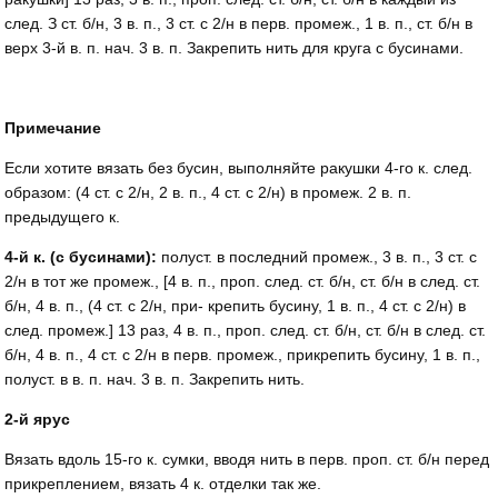
след. З ст. б/н, 3 в. п., 3 ст. c 2/н в перв. промеж., 1 в. п., ст. б/н в
верх 3-й в. п. нач. 3 в. п. Закрепить нить для круга с бусинами.
Примечание
Если хотите вязать без бусин, выполняйте ракушки 4-го к. след.
образом: (4 ст. c 2/н, 2 в. п., 4 ст. c 2/н) в промеж. 2 в. п.
предыдущего к.
4-й к. (с бусинами):
полуст. в последний пpомеж., 3 в. п., 3 ст. c
2/н в тот же промеж., [4 в. п., проп. след. ст. б/н, ст. б/н в след. ст.
б/н, 4 в. п., (4 ст. c 2/н, при- крепить бусину, 1 в. п., 4 ст. c 2/н) в
след. промеж.] 13 раз, 4 в. п., прoп. след. ст. б/н, ст. б/н в след. ст.
б/н, 4 в. п., 4 ст. c 2/н в перв. промеж., прикрепить бусину, 1 в. п.,
полуст. в в. п. нач. 3 в. п. Закрепить нить.
2-й ярус
Вязать вдоль 15-го к. сумки, вводя нить в перв. проп. ст. б/н перед
прикреплением, вязать 4 к. отделки так же.