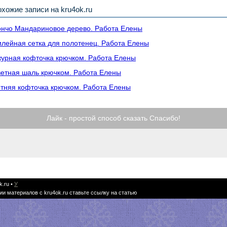
хожие записи на kru4ok.ru
нчо Мандариновое дерево. Работа Елены
лейная сетка для полотенец. Работа Елены
урная кофточка крючком. Работа Елены
етная шаль крючком. Работа Елены
тняя кофточка крючком. Работа Елены
Лайк - простой способ сказать Спасибо!
k.ru
•
У
ии материалов с kru4ok.ru ставьте ссылку на статью