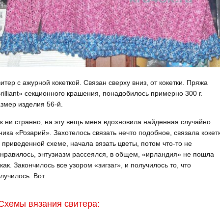
итер с ажурной кокеткой. Связан сверху вниз, от кокетки. Пряжа
rilliant» секционного крашения, понадобилось примерно 300 г.
змер изделия 56-й.
к ни странно, на эту вещь меня вдохновила найденная случайно
ника «Розарий». Захотелось связать нечто подобное, связала кокет
 приведенной схеме, начала вязать цветы, потом что-то не
нравилось, энтузиазм рассеялся, в общем, «ирландия» не пошла
как. Закончилось все узором «зигзаг», и получилось то, что
лучилось. Вот.
Схемы вязания свитера: