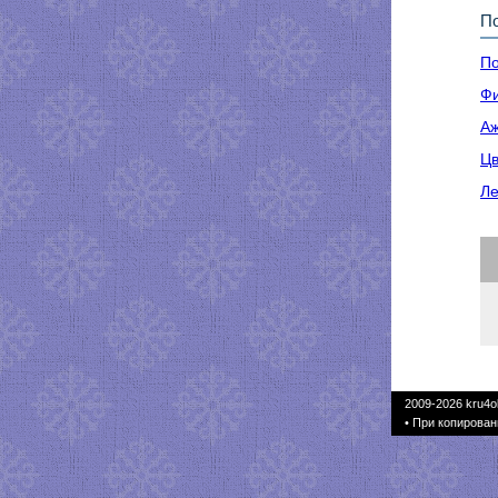
По
По
Фи
Аж
Цв
Ле
2009-2026
kru4o
• При копирован