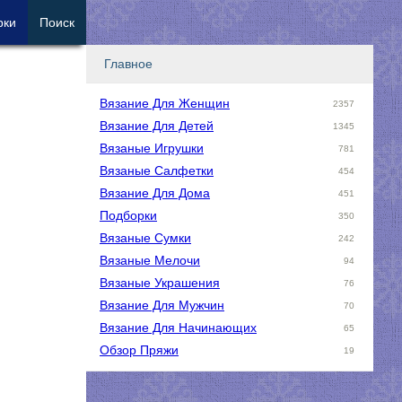
рки
Поиск
Главное
Вязание Для Женщин
2357
Вязание Для Детей
1345
Вязаные Игрушки
781
Вязаные Салфетки
454
Вязание Для Дома
451
Подборки
350
Вязаные Сумки
242
Вязаные Мелочи
94
Вязаные Украшения
76
Вязание Для Мужчин
70
Вязание Для Начинающих
65
Обзор Пряжи
19