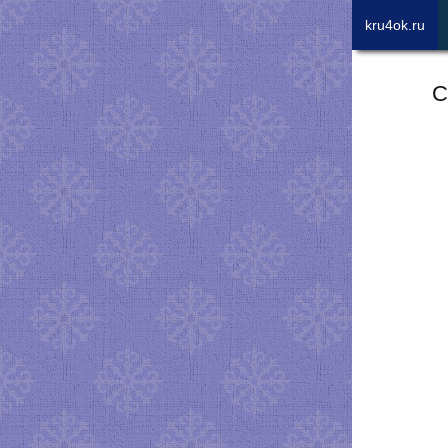
kru4ok.ru
С