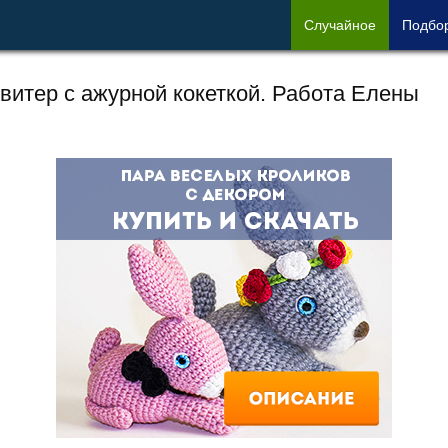
Сл
учайное
Под
бо
витер с ажурной кокеткой. Работа Елены