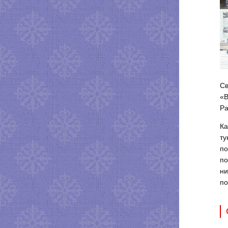
Св
«B
Ра
Ка
ту
по
по
ни
по