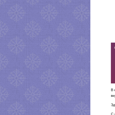
В 
ви
Зд
С 