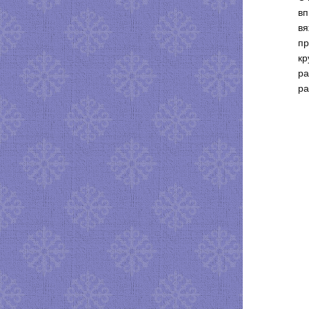
вп
вя
пр
кр
ра
ра