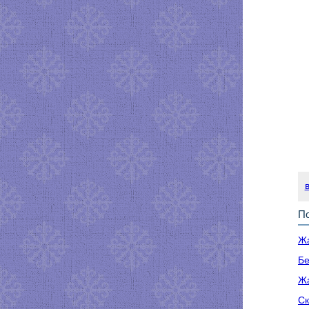
По
Жа
Бе
Жа
Ск