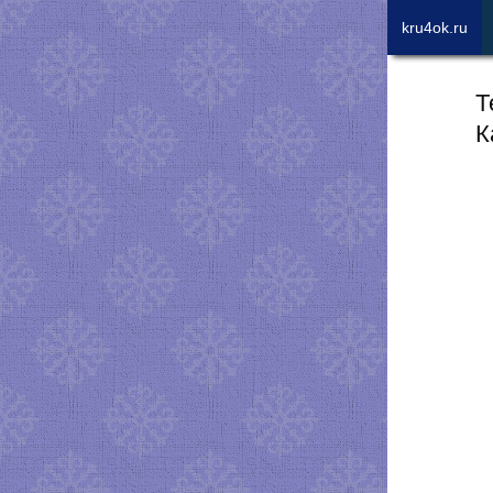
kru4ok.ru
Т
К