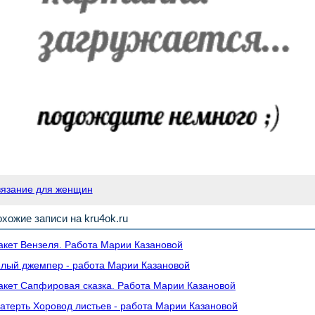
вязание для женщин
хожие записи на kru4ok.ru
кет Вензеля. Работа Марии Казановой
лый джемпер - работа Марии Казановой
кет Сапфировая сказка. Работа Марии Казановой
атерть Хоровод листьев - работа Марии Казановой