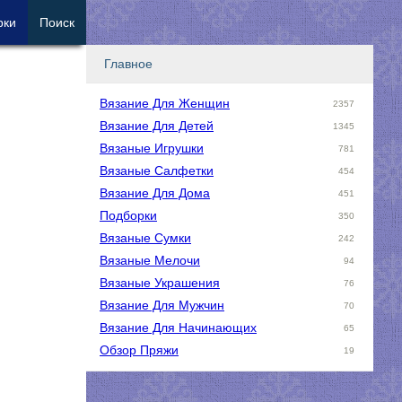
рки
Поиск
Главное
Вязание Для Женщин
2357
Вязание Для Детей
1345
Вязаные Игрушки
781
Вязаные Салфетки
454
Вязание Для Дома
451
Подборки
350
Вязаные Сумки
242
Вязаные Мелочи
94
Вязаные Украшения
76
Вязание Для Мужчин
70
Вязание Для Начинающих
65
Обзор Пряжи
19