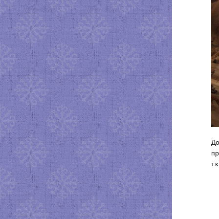
До
пр
т.