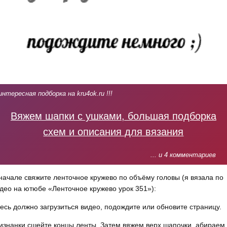
интересная подборка на kru4ok.ru !!!
Вяжем шапки с ушками, большая подборка
схем и описания для вязания
... и 4 комментариев
начале свяжите ленточное кружево по объёму головы (я вязала по
део на ютюбе «Ленточное кружево урок 351»):
есь должно загрузиться видео, подождите или обновите страницу.
изнанки сшейте концы ленты. Затем вяжем верх шапочки. абираем