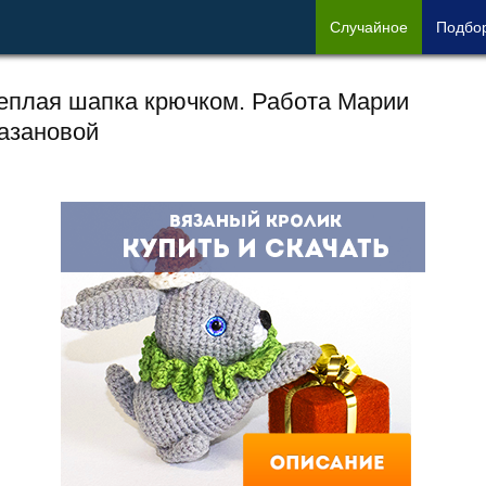
Сл
учайное
Под
бо
еплая шапка крючком. Работа Марии
азановой