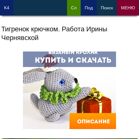
K4
Сл
Под
Поиск
МЕНЮ
Тигренок крючком. Работа Ирины
Чернявской