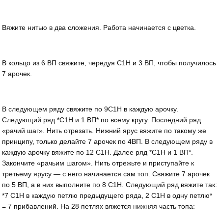
Вяжите нитью в два сложения. Работа начинается с цветка.
В кольцо из 6 ВП свяжите, чередуя С1Н и 3 ВП, чтобы получилось
7 арочек.
В следующем ряду свяжите по 9С1Н в каждую арочку.
Следующий ряд *С1Н и 1 ВП* по всему кругу. Последний ряд
«рачий шаг». Нить отрезать. Нижний ярус вяжите по такому же
принципу, только делайте 7 арочек по 4ВП. В следующем ряду в
каждую арочку вяжите по 12 С1Н. Далее ряд *С1Н и 1 ВП*.
Закончите «рачьим шагом». Нить отрежьте и приступайте к
третьему ярусу — с него начинается сам топ. Свяжите 7 арочек
по 5 ВП, а в них выполните по 8 С1Н. Следующий ряд вяжите так:
*7 С1Н в каждую петлю предыдущего ряда, 2 С1Н в одну петлю*
= 7 прибавлений. На 28 петлях вяжется нижняя часть топа: