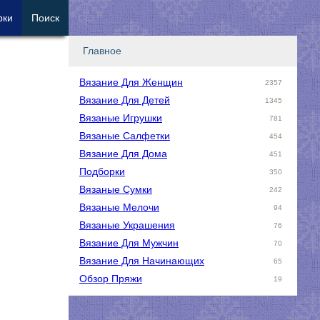
рки
Поиск
Главное
Вязание Для Женщин
2357
Вязание Для Детей
1345
Вязаные Игрушки
781
Вязаные Салфетки
454
Вязание Для Дома
451
Подборки
350
Вязаные Сумки
242
Вязаные Мелочи
94
Вязаные Украшения
76
Вязание Для Мужчин
70
Вязание Для Начинающих
65
Обзор Пряжи
19