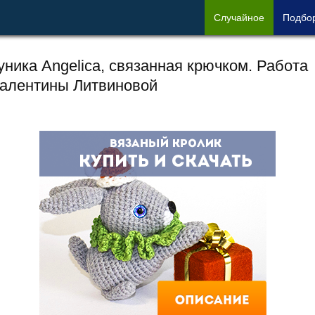
Сл
учайное
Под
бо
уника Angelica, связанная крючком. Работа
алентины Литвиновой