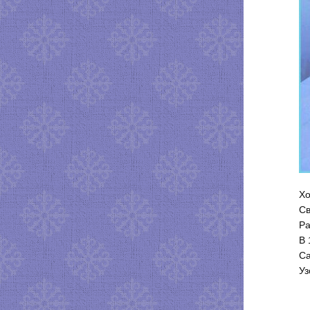
Хо
Св
Ра
В 
Са
Уз