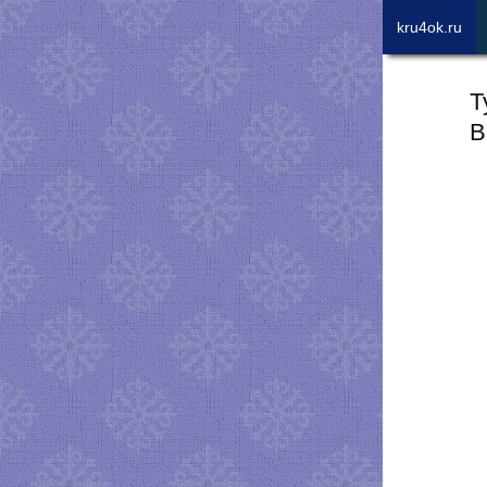
kru4ok.ru
Т
В