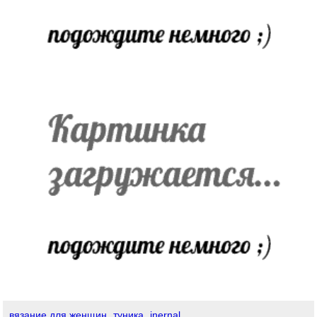
вязание для женщин
туника
inernal