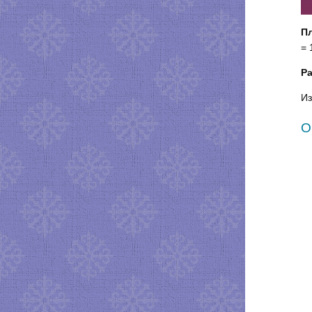
П
= 
Ра
Из
О