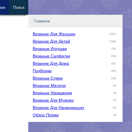
рки
Поиск
Главное
Вязание Для Женщин
2357
Вязание Для Детей
1345
Вязаные Игрушки
781
Вязаные Салфетки
454
Вязание Для Дома
451
Подборки
350
Вязаные Сумки
242
Вязаные Мелочи
94
Вязаные Украшения
76
Вязание Для Мужчин
70
Вязание Для Начинающих
65
Обзор Пряжи
19