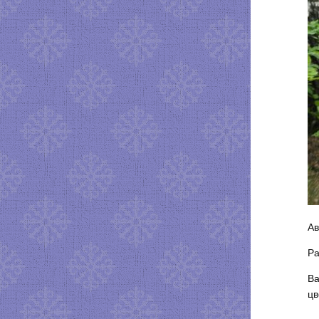
Ав
Ра
Ва
цв