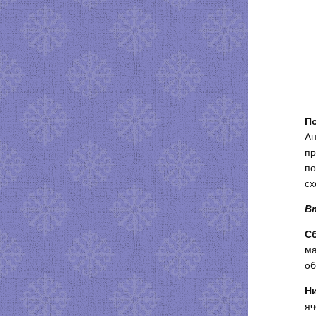
П
Ан
пр
по
сх
В
С
ма
об
Н
яч