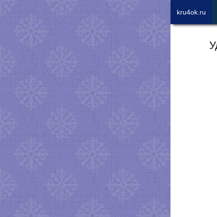
kru4ok.ru
У