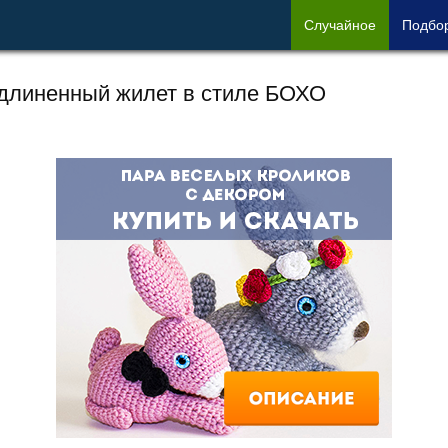
Сл
учайное
Под
бо
длиненный жилет в стиле БОХО