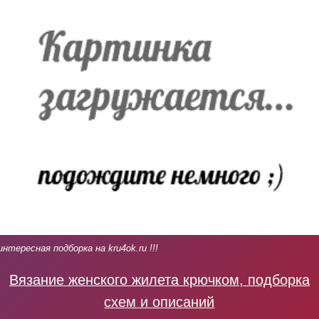
интересная подборка на kru4ok.ru !!!
Вязание женского жилета крючком, подборка
схем и описаний