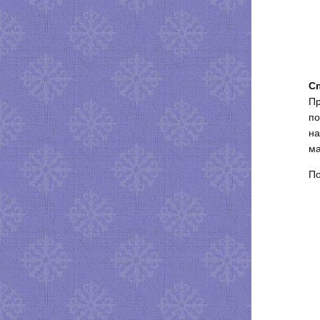
Сп
Пр
по
на
ма
По