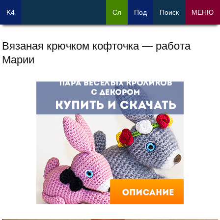
K4
Сл
Под
Поиск
МЕНЮ
Вязаная крючком кофточка — работа
Марии