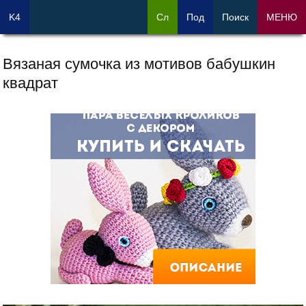
K4
Сл
Под
Поиск
МЕНЮ
Вязаная сумочка из мотивов бабушкин
квадрат