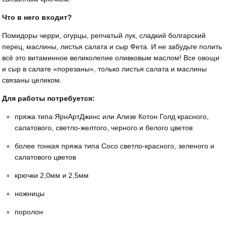
Что в него входит?
Помидоры черри, огурцы, репчатый лук, сладкий болгарский
перец, маслины, листья салата и сыр Фета. И не забудьте полить
всё это витаминное великолепие оливковым маслом! Все овощи
и сыр в салате «порезаны», только листья салата и маслины
связаны целиком.
Для работы потребуется:
пряжа типа ЯрнАртДжинс или Ализе Котон Голд красного,
салатового, светло-желтого, черного и белого цветов
более тонкая пряжа типа Coco светло-красного, зеленого и
салатового цветов
крючки 2,0мм и 2,5мм
ножницы
поролон