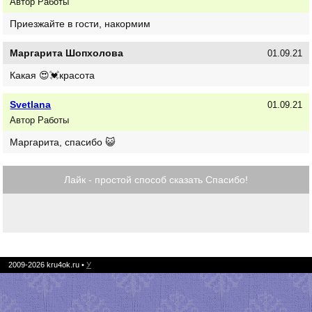
Автор Работы
Приезжайте в гости, накормим
Маргарита Шопхолова
01.09.21
Какая 😍💓красота
Svetlana
01.09.21
Автор Работы
Маргарита, спасибо 😺
Лайк - простой способ сказать Спасибо!
2009-2026
kru4ok.ru
•
У