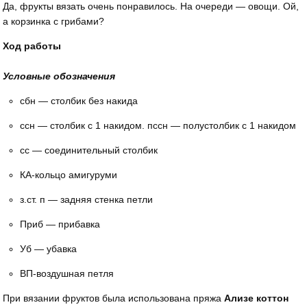
Да, фрукты вязать очень понравилось. На очереди — овощи. Ой,
а корзинка с грибами?
Ход работы
Условные обозначения
сбн — столбик без накида
ссн — столбик с 1 накидом. пссн — полустолбик с 1 накидом
сс — соединительный столбик
КА-кольцо амигуруми
з.ст. п — задняя стенка петли
Приб — прибавка
Уб — убавка
ВП-воздушная петля
При вязании фруктов была использована пряжа
Ализе коттон