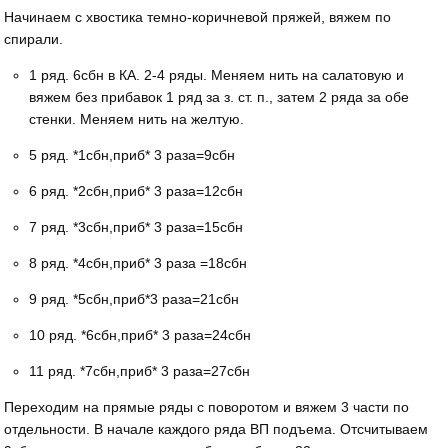
Начинаем с хвостика темно-коричневой пряжей, вяжем по
спирали.
1 ряд. 6сбн в КА. 2-4 ряды. Меняем нить на салатовую и
вяжем без прибавок 1 ряд за з. ст. п., затем 2 ряда за обе
стенки. Меняем нить на желтую.
5 ряд. *1сбн,приб* 3 раза=9сбн
6 ряд. *2сбн,приб* 3 раза=12сбн
7 ряд. *3сбн,приб* 3 раза=15сбн
8 ряд. *4сбн,приб* 3 раза =18сбн
9 ряд. *5сбн,приб*3 раза=21сбн
10 ряд. *6сбн,приб* 3 раза=24сбн
11 ряд. *7сбн,приб* 3 раза=27сбн
Переходим на прямые ряды с поворотом и вяжем 3 части по
отдельности. В начале каждого ряда ВП подъема. Отсчитываем