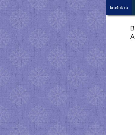
kru4ok.ru
В
A