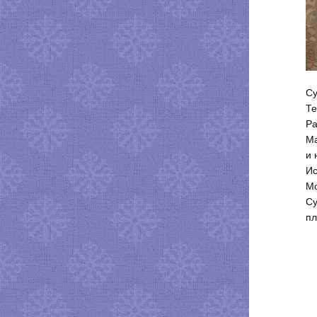
Су
Те
Ра
Ма
и 
Ис
Mo
Су
пл