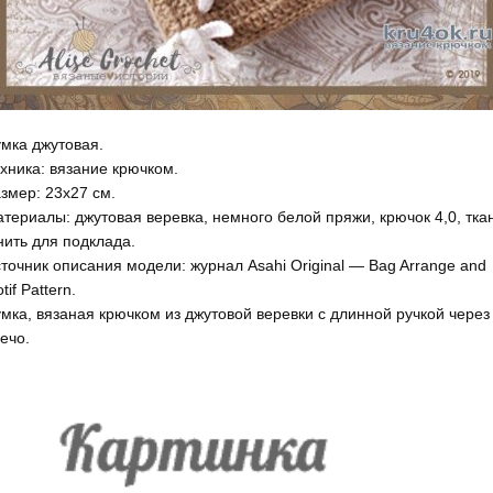
мка джутовая.
хника: вязание крючком.
змер: 23х27 см.
териалы: джутовая веревка, немного белой пряжи, крючок 4,0, тка
нить для подклада.
точник описания модели: журнал Asahi Original — Bag Arrange and
tif Pattern.
мка, вязаная крючком из джутовой веревки с длинной ручкой через
ечо.