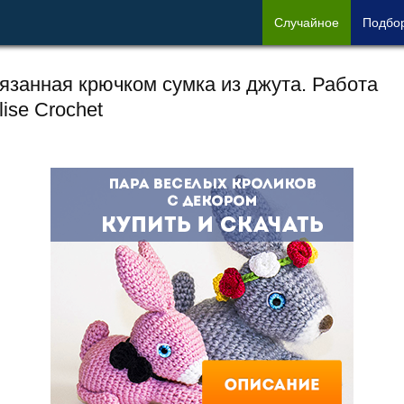
Сл
учайное
Под
бо
язанная крючком сумка из джута. Работа
lise Crochet