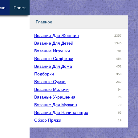
рки
Поиск
Главное
Вязание Для Женщин
2357
Вязание Для Детей
1345
Вязаные Игрушки
781
Вязаные Салфетки
454
Вязание Для Дома
451
Подборки
350
Вязаные Сумки
242
Вязаные Мелочи
94
Вязаные Украшения
76
Вязание Для Мужчин
70
Вязание Для Начинающих
65
Обзор Пряжи
19