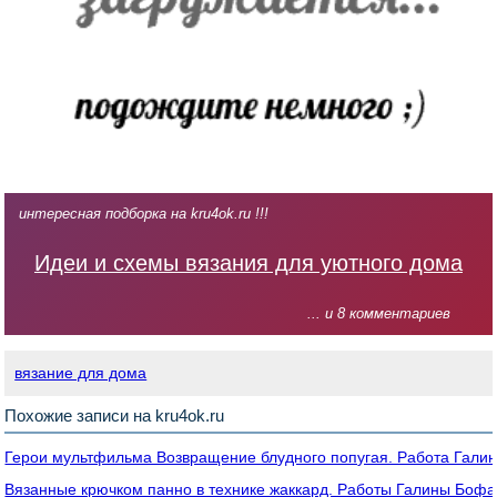
интересная подборка на kru4ok.ru !!!
Идеи и схемы вязания для уютного дома
... и 8 комментариев
вязание для дома
Похожие записи на kru4ok.ru
Герои мультфильма Возвращение блудного попугая. Работа Гал
Вязанные крючком панно в технике жаккард. Работы Галины Боф