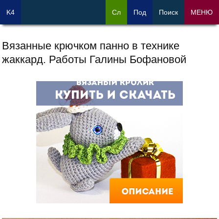
K4
Сл
Под
Поиск
МЕНЮ
Вязанные крючком панно в технике
жаккард. Работы Галины Бофановой