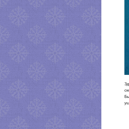
Зд
ск
Бы
уш