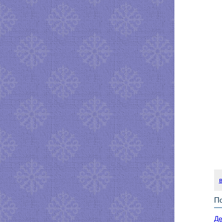
По
Де