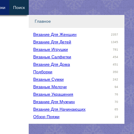
рки
Поиск
Главное
Вязание Для Женщин
2357
Вязание Для Детей
1345
Вязаные Игрушки
781
Вязаные Салфетки
454
Вязание Для Дома
451
Подборки
350
Вязаные Сумки
242
Вязаные Мелочи
94
Вязаные Украшения
76
Вязание Для Мужчин
70
Вязание Для Начинающих
65
Обзор Пряжи
19