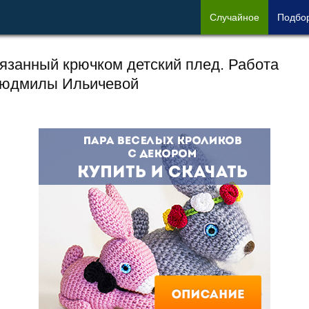
Сл
учайное
Под
бо
язанный крючком детский плед. Работа
юдмилы Ильичевой