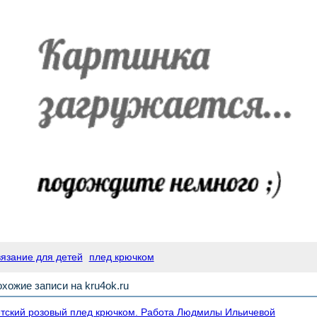
вязание для детей
плед крючком
хожие записи на kru4ok.ru
тский розовый плед крючком. Работа Людмилы Ильичевой