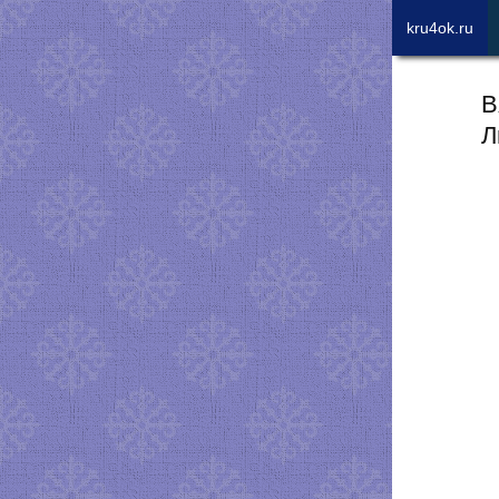
kru4ok.ru
В
Л