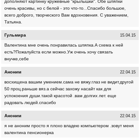
дополняют картинку кружевные "крылышки". Обе шляпки
очень красивы, но с белой - это что-то...Спасибо большое,
всего доброго, творческого Вам вдохновения. С уважением,
Татьяна.
Гульмира
15.04.15
Валентина мне очень понравилась шляпка.А схема к ней
есть?Пожалуйста если можно.Уж очень хочу связать
внучке,себе
Аноним
22.04.15
восхищена вашим умением.сама не вяжу.глаз не видит.другой
50 проц.раньше вяз.а сейчас захожу насайт как для
успокоения души.такой красотой .вам долгих лет. еще
радовать людей.спасибо
Аноним
22.04.15
я не аноним просто я плохо владею компьютером .зовут меня
валентина пенсионерка