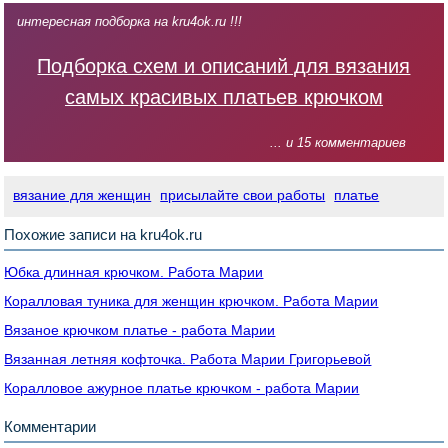
интересная подборка на kru4ok.ru !!!
Подборка схем и описаний для вязания
самых красивых платьев крючком
... и 15 комментариев
вязание для женщин
присылайте свои работы
платье
Похожие записи на kru4ok.ru
Юбка длинная крючком. Работа Марии
Коралловая туника для женщин крючком. Работа Марии
Вязаное крючком платье - работа Марии
Вязанная летняя кофточка. Работа Марии Григорьевой
Коралловое ажурное платье крючком - работа Марии
Комментарии